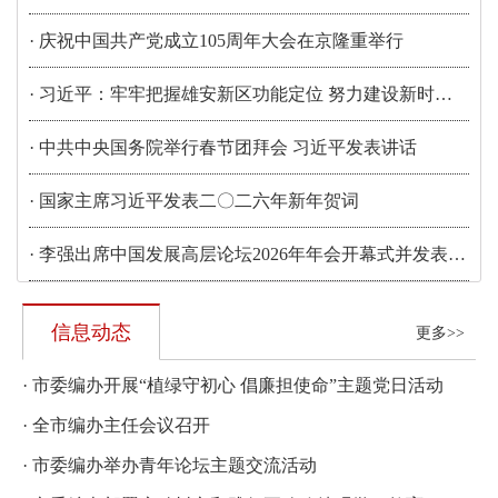
· 庆祝中国共产党成立105周年大会在京隆重举行
· 习近平：牢牢把握雄安新区功能定位 努力建设新时代创新高地和推动高质量发展样板
· 中共中央国务院举行春节团拜会 习近平发表讲话
· 国家主席习近平发表二〇二六年新年贺词
· 李强出席中国发展高层论坛2026年年会开幕式并发表主旨演讲
信息动态
更多>>
· 市委编办开展“植绿守初心 倡廉担使命”主题党日活动
· 全市编办主任会议召开
· 市委编办举办青年论坛主题交流活动