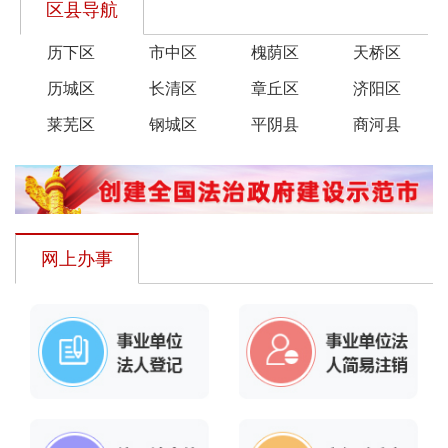
区县导航
历下区
市中区
槐荫区
天桥区
历城区
长清区
章丘区
济阳区
莱芜区
钢城区
平阴县
商河县
网上办事