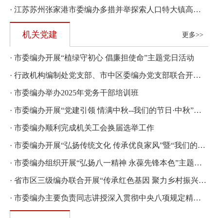
· 江苏苏州张家港市委编办多措并举探索人口特大镇高质量发展路径
机关党建
更多>>
· 市委编办开展“植绿守初心 倡廉担使命”主题党日活动
· 行政机构编制处党支部、市中区委编办党支部联合开展“党建引领聚合力 编制赋能促发展”主题党日活动
· 市委编办举办2025年党务干部培训班
· 市委编办开展“党建引领 情满中秋--我们的节日·中秋”主题活动
· 市委编办顺利完成机关工会换届选举工作
· 市委编办开展“弘扬传统文化 传承优良家风”暨“我们的节日·七夕”主题活动
· 市委编办组织开展“弘扬八一精神 永葆先锋本色”主题党日活动
· 省市区三级编办联合开展“传承红色基因 聚力乡村振兴”主题党日活动
· 市委编办主要负责同志讲授深入贯彻中央八项规定精神学习教育专题党课