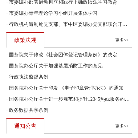
· 市委编办部署启动树立和践行正确政绩观学习教育
· 市委编办青年理论学习小组开展集体学习
· 行政机构编制处党支部、市中区委编办党支部联合开展“党建引领聚合力 编制赋能促发展”主题党日活动
政策法规
更多>>
· 国务院关于修改《社会团体登记管理条例》的决定
· 国务院办公厅关于加强基层消防工作的意见
· 行政执法监督条例
· 国务院办公厅关于印发 《电子印章管理办法》的通知
· 国务院办公厅关于进一步规范和提升12345热线服务的意见
· 政务数据共享条例
通知公告
更多>>