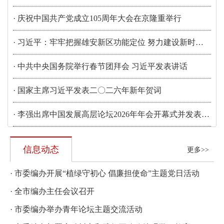
· 庆祝中国共产党成立105周年大会在京隆重举行
· 习近平：牢牢把握雄安新区功能定位 努力建设新时代创新高地和推动高质量发展样板
· 中共中央国务院举行春节团拜会 习近平发表讲话
· 国家主席习近平发表二〇二六年新年贺词
· 李强出席中国发展高层论坛2026年年会开幕式并发表主旨演讲
信息动态
更多>>
· 市委编办开展“植绿守初心 倡廉担使命”主题党日活动
· 全市编办主任会议召开
· 市委编办举办青年论坛主题交流活动