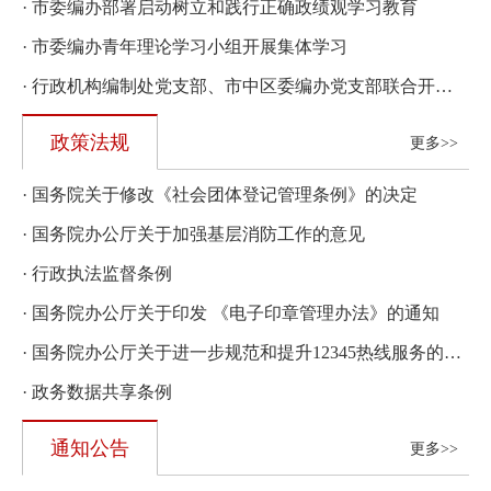
· 市委编办部署启动树立和践行正确政绩观学习教育
· 市委编办青年理论学习小组开展集体学习
· 行政机构编制处党支部、市中区委编办党支部联合开展“党建引领聚合力 编制赋能促发展”主题党日活动
政策法规
更多>>
· 国务院关于修改《社会团体登记管理条例》的决定
· 国务院办公厅关于加强基层消防工作的意见
· 行政执法监督条例
· 国务院办公厅关于印发 《电子印章管理办法》的通知
· 国务院办公厅关于进一步规范和提升12345热线服务的意见
· 政务数据共享条例
通知公告
更多>>